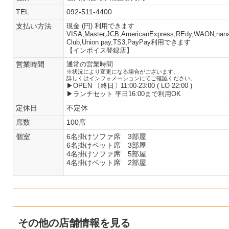
TEL
092-511-4400
支払い方法
現金 (円) 利用できます
VISA,Master,JCB,AmericanExpress,REdy,WAON,nanaco
Club,Union pay,TS3,PayPay利用できます
【インボイス登録店】
営業時間
通常の営業時間
※状況により変更になる場合がございます。
詳しくはインフォメーションにてご確認ください。
▶︎OPEN 〔終日〕
11:00-23:00 ( LO 22:00 )
▶︎ランチセット
平日16:00まで利用OK
定休日
不定休
席数
100席
個室
6名掛けソファ席 3部屋
6名掛けベット席 3部屋
4名掛けソファ席 5部屋
4名掛けベット席 2部屋
その他の店舗情報を見る