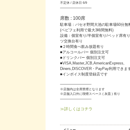
不定休 / 店休日 6/9
————————-
席数 : 100席
駐車場：パセオ野間大池の駐車場60分無
(ベビフェ利用で最大3時間無料)
設備：個室有り/半個室有り/ベッド席有り
ツ交換台有り
■２時間食べ飲み放題有り
■アルコールバー 個別注文可
■ドリンクバー 個別注文可
■VISA,Master,JCB,AmericanExpress,
Diners,DISCOVER・PayPay利用できま
■インボイス制度登録店です
————————-
※店舗内は全席禁煙となります
※店舗入口外に喫煙スペース ( 灰皿 ) 有り
————————-
≫詳しくはコチラ
メニュー