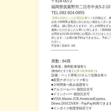
〒818-0072
福岡県筑紫野市二日市中央5-2-10
TEL:092-924-0955
営業を目的としたお電話お断り
/ 土日祝など、
み合う時間帯は電話に出られない場合もござい
の際は、誠に恐れ入りますが、少しお時間をず
連絡いただけましたら幸いに存じます。/ 団体様
お問合せ21:00-22:00頃にお電話いただけまし
存じます。/ お席の仮予約はできません。予めご
ださい。
不定休 / 店休日 6/9
————————-
席数 : 84席
駐車場：無料駐車場有り
(敷地内とすぐ近くに
第２駐車場有り
)
設備：ベッド席有り/オムツ交換台有り
■薪窯ナポリピッツァ有り
■２時間食べ飲み放題有り
■アルコールバー 個別注文可
■ドリンクバー 個別注文可
■VISA,Master,JCB,AmericanExpress,
Diners,DISCOVER・PayPay利用できま
■インボイス制度登録店です