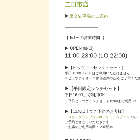
二日市店
▶︎
第２駐車場のご案内
————————-
【 5/1〜の営業時間 】
▶︎ OPEN (終日)
11:00-23:00 (LO 22:00)
▶︎【ピッツァ・セレクトセット】
平日 15:00~17:30 はご利用いただけません
※ピッツァイオーロ休息確保のため ご了承くだ
▶︎【平日限定ランチセット】
平日16:00まで利用OK
※平日ピッツァランチセット15:00まで利用OK
▶︎【13名以上でご予約のお客様】
・
スタンダードプランorプレミアムプラン
での
ご予約とさせていただきます
・お席のご利用時間：２時間半