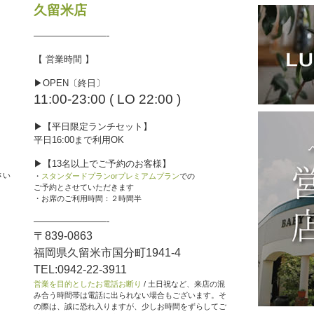
久留米店
————————-
【 営業時間 】
▶︎OPEN〔終日〕
11:00-23:00 ( LO 22:00 )
▶︎【平日限定ランチセット】
平日16:00まで利用OK
▶︎【13名以上でご予約のお客様】
さい
・
スタンダードプランorプレミアムプラン
での
ご予約とさせていただきます
・お席のご利用時間：２時間半
————————-
〒839-0863
福岡県久留米市国分町1941-4
TEL:0942-22-3911
営業を目的としたお電話お断り
/ 土日祝など、来店の混
み合う時間帯は電話に出られない場合もございます。そ
の際は、誠に恐れ入りますが、少しお時間をずらしてご