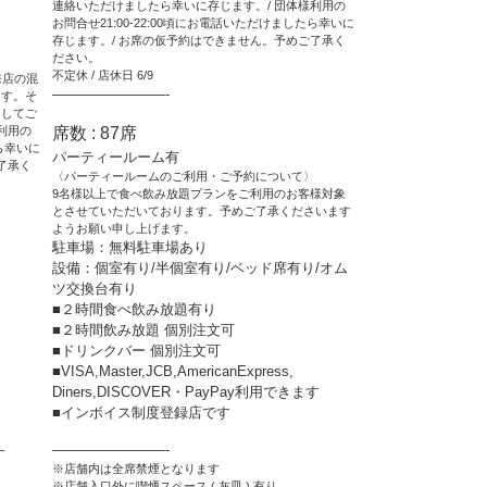
連絡いただけましたら幸いに存じます。/ 団体様利用の
お問合せ21:00-22:00頃にお電話いただけましたら幸いに
存じます。/ お席の仮予約はできません。予めご了承く
ださい。
不定休 / 店休日 6/9
来店の混
————————-
ます。そ
らしてご
利用の
席数 : 87席
たら幸いに
パーティールーム有
了承く
〈パーティールームのご利用・ご予約について〉
9名様以上で食べ飲み放題プランをご利用のお客様対象
とさせていただいております。予めご了承くださいます
ようお願い申し上げます。
駐車場：無料駐車場あり
設備：個室有り/半個室有り/ベッド席有り/オム
ツ交換台有り
■２時間食べ飲み放題有り
■２時間飲み放題 個別注文可
■ドリンクバー 個別注文可
■VISA,Master,JCB,AmericanExpress,
Diners,DISCOVER・PayPay利用できます
■インボイス制度登録店です
————————-
す
※店舗内は全席禁煙となります
※店舗入口外に喫煙スペース ( 灰皿 ) 有り