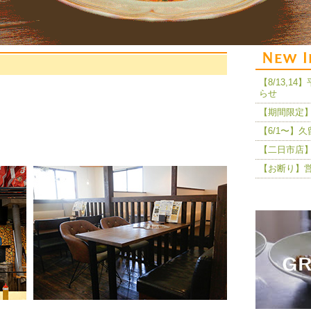
【8/13,
らせ
【期間限定】
【6/1〜】
【二日市店】
【お断り】