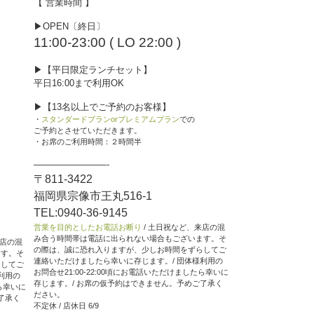
【 営業時間 】
▶︎OPEN〔終日〕
11:00-23:00 ( LO 22:00 )
▶︎【平日限定ランチセット】
平日16:00まで利用OK
▶︎【13名以上でご予約のお客様】
・
スタンダードプランorプレミアムプラン
での
ご予約とさせていただきます。
・お席のご利用時間：２時間半
————————-
〒811-3422
福岡県宗像市王丸516-1
TEL:0940-36-9145
営業を目的としたお電話お断り
/ 土日祝など、来店の混
み合う時間帯は電話に出られない場合もございます。そ
来店の混
の際は、誠に恐れ入りますが、少しお時間をずらしてご
ます。そ
連絡いただけましたら幸いに存じます。/ 団体様利用の
らしてご
お問合せ21:00-22:00頃にお電話いただけましたら幸いに
利用の
存じます。/ お席の仮予約はできません。予めご了承く
たら幸いに
ださい。
了承く
不定休 / 店休日 6/9