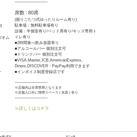
————————-
席数 : 80席
(掘りごたつ式ゆったりルーム有り)
駐車場：無料駐車場有り
料
設備：半個室有り/ベッド席有り/キッズ専用ト
イレ有り
/オム
■2時間食べ飲み放題有り
■アルコールバー 個別注文可
■ドリンクバー 個別注文可
■VISA,Master,JCB,AmericanExpress,
Diners,DISCOVER・PayPay利用できます
■インボイス制度登録店です
す
————————-
※店舗内は全席禁煙となります
※店舗入口外に喫煙スペース ( 灰皿 ) 有り
————————-
≫詳しくはコチラ
カテゴリ
リンク