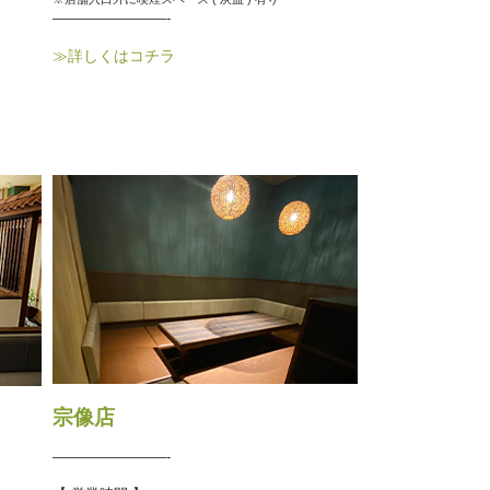
————————-
≫詳しくはコチラ
宗像店
————————-