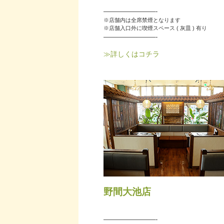
————————-
※店舗内は全席禁煙となります
※店舗入口外に喫煙スペース ( 灰皿 ) 有り
————————-
≫詳しくはコチラ
野間大池店
————————-