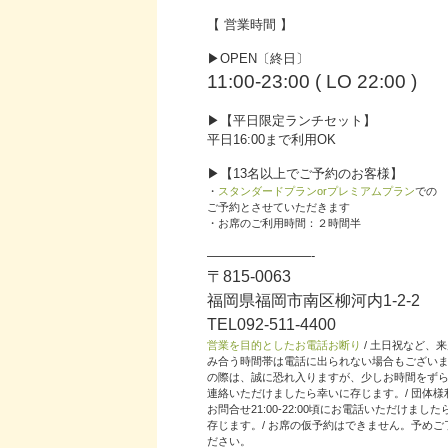
【 営業時間 】
▶︎OPEN〔終日〕
11:00-23:00 ( LO 22:00 )
▶︎【平日限定ランチセット】
平日16:00まで利用OK
▶︎【13名以上でご予約のお客様】
・
スタンダードプランorプレミアムプラン
での
ご予約とさせていただきます
・お席のご利用時間：２時間半
————————-
〒815-0063
福岡県福岡市南区柳河内1-2-2
TEL092-511-4400
営業を目的としたお電話お断り
/ 土日祝など、
み合う時間帯は電話に出られない場合もござい
の際は、誠に恐れ入りますが、少しお時間をず
連絡いただけましたら幸いに存じます。/ 団体様
お問合せ21:00-22:00頃にお電話いただけまし
存じます。/ お席の仮予約はできません。予めご
ださい。