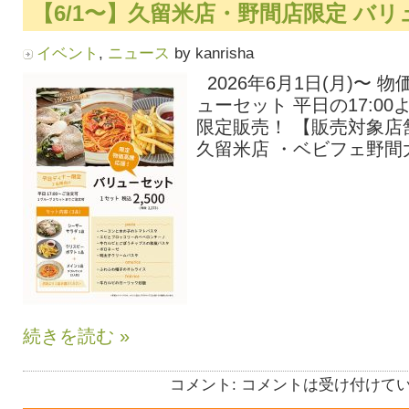
【6/1〜】久留米店・野間店限定 バ
イベント
,
ニュース
by kanrisha
2026年6月1日(月)〜 
ューセット 平日の17:0
限定販売！ 【販売対象店
久留米店 ・ベビフェ野間大
続きを読む »
コメント:
コメントは受け付けて