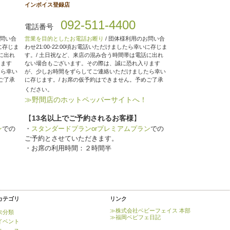
インボイス登録店
092-511-4400
電話番号
お問い合
営業を目的としたお電話お断り
/ 団体様利用のお問い合
いに存じま
わせ21:00-22:00頃お電話いただけましたら幸いに存じま
に出れ
す。/ 土日祝など、来店の混み合う時間帯は電話に出れ
ります
ない場合もございます。その際は、誠に恐れ入ります
たら幸い
が、少しお時間をずらしてご連絡いただけましたら幸い
ご了承
に存じます。/ お席の仮予約はできません。予めご了承
ください。
≫野間店のホットペッパーサイトへ！
【
13名以上でご予約されるお客様
】
ン
での
・
スタンダードプランorプレミアムプラン
での
ご予約とさせていただきます。
・お席の利用時間：２時間半
カテゴリ
リンク
≫株式会社ベビーフェイス 本部
未分類
≫福岡ベビフェ日記
イベント