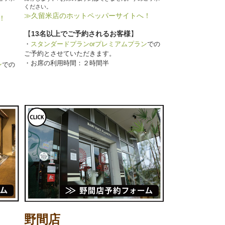
ください。
≫久留米店のホットペッパーサイトへ！
！
【
13名以上でご予約されるお客様
】
・
スタンダードプランorプレミアムプラン
での
ご予約とさせていただきます。
・お席の利用時間：２時間半
ン
での
野間店