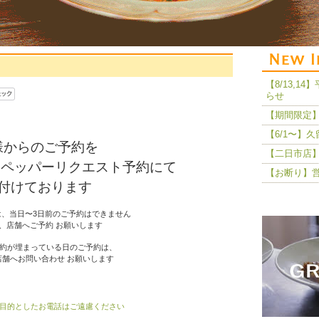
【8/13,
らせ
【期間限定】
【6/1〜】
様からのご予約を
【二日市店】
トペッパーリクエスト予約にて
【お断り】
付けております
、当日〜3日前のご予約はできません
、店舗へご予約 お願いします
約が埋まっている日のご予約は、
店舗へお問い合わせ お願いします
目的としたお電話はご遠慮ください