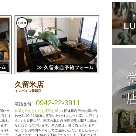
久留米店
インボイス登録店
0942-22-3911
電話番号
お問い合
営業を目的としたお電話お断り
/ 団体様利用のお問い合
いに存じま
わせ21:00-22:00頃お電話いただけましたら幸いに存じま
に出れ
す。/ 土日祝など、来店の混み合う時間帯は電話に出れ
ります
ない場合もございます。その際は、誠に恐れ入ります
たら幸い
が、少しお時間をずらしてご連絡いただけましたら幸い
ご了承
に存じます。/ お席の仮予約はできません。予めご了承