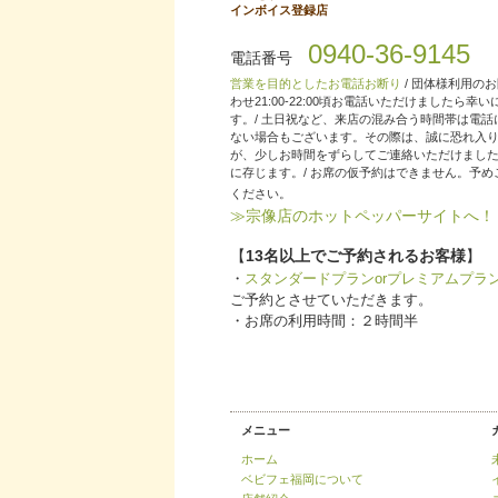
インボイス登録店
0940-36-9145
電話番号
営業を目的としたお電話お断り
/ 団体様利用の
わせ21:00-22:00頃お電話いただけましたら幸
す。/ 土日祝など、来店の混み合う時間帯は電話
ない場合もございます。その際は、誠に恐れ入
が、少しお時間をずらしてご連絡いただけまし
に存じます。/ お席の仮予約はできません。予め
ください。
≫宗像店のホットペッパーサイトへ！
【
13名以上でご予約されるお客様
】
・
スタンダードプランorプレミアムプラ
ご予約とさせていただきます。
・お席の利用時間：２時間半
メニュー
ホーム
ベビフェ福岡について