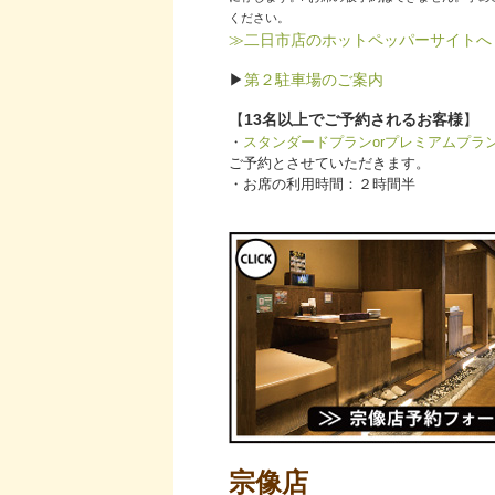
ください。
≫二日市店のホットペッパーサイトへ
▶︎
第２駐車場のご案内
【
13名以上でご予約されるお客様
】
・
スタンダードプランorプレミアムプラ
ご
予約とさせていただきます。
・お席の利用時間：２時間半
宗像店