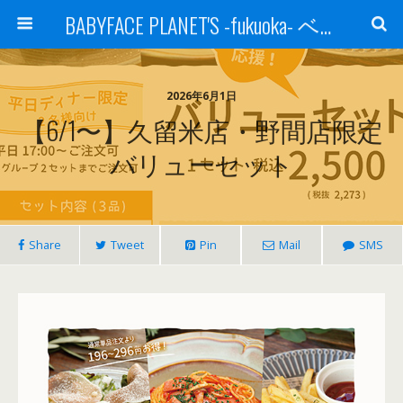
BABYFACE PLANET'S -fukuoka- ベビーフェイスプラネッツ 福岡(ベビフェ福岡)
2026年6月1日
【6/1〜】久留米店・野間店限定
バリューセット
Share
Tweet
Pin
Mail
SMS