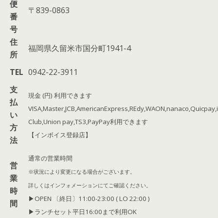
便
〒839-0863
番
号
住
福岡県久留米市国分町1941-4
所
TEL
0942-22-3911
支
現金 (円) 利用できます
払
VISA,Master,JCB,AmericanExpress,REdy,WAON,nanaco,Quicpay,iD
い
Club,Union pay,TS3,PayPay利用できます
方
【インボイス登録店】
法
通常の営業時間
営
※状況により変更になる場合がございます。
業
詳しくはインフォメーションにてご確認ください。
時
▶︎OPEN 〔終日〕
11:00-23:00 ( LO 22:00 )
間
▶︎ランチセット
平日16:00まで利用OK