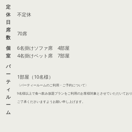
定
休
不定休
日
席
70席
数
個
6名掛けソファ席 4部屋
室
4名掛けベット席 7部屋
パ
ー
1部屋（10名様）
テ
〈パーティールームのご利用・ご予約について〉
ィ
9名様以上で食べ飲み放題プランをご利用のお客様対象とさせていただいてお
ル
ご了承くださいますようお願い申し上げます。
ー
ム