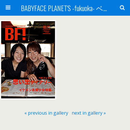
BABYFACE PLANET'S -fukuoka- ベビーフェイスプラネッツ 福岡(ベビフェ福岡)
« previous in gallery
next in gallery »