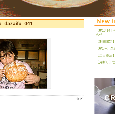
p_dazaifu_041
【8/13,
らせ
【期間限定】
【6/1〜】
【二日市店】
【お断り】
タグ: