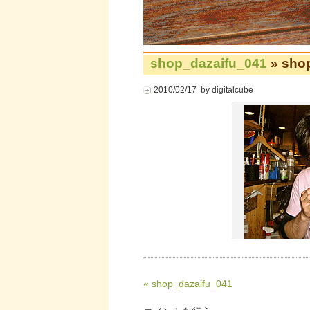
shop_dazaifu_041
» sho
2010/02/17 by digitalcube
« shop_dazaifu_041