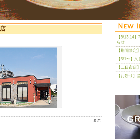
分店
【8/13,
らせ
【期間限定】
【6/1〜】
【二日市店】
【お断り】
タグ: