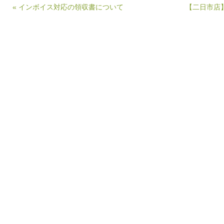
« インボイス対応の領収書について
【二日市店