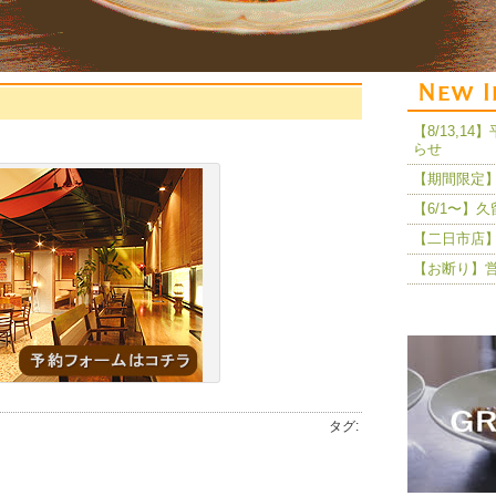
【8/13,
らせ
【期間限定】
【6/1〜】
【二日市店】
【お断り】
タグ: