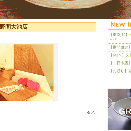
オ野間大池店
【8/13,
らせ
【期間限定】
【6/1〜】
【二日市店】
【お断り】
タグ: