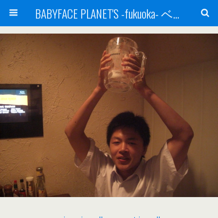
BABYFACE PLANET'S -fukuoka- ベビーフェイスプラネッツ 福岡(ベビフェ福岡)