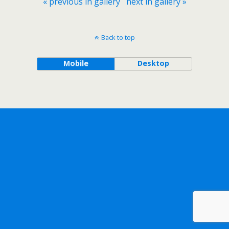
« previous in gallery
next in gallery »
Back to top
Mobile
Desktop