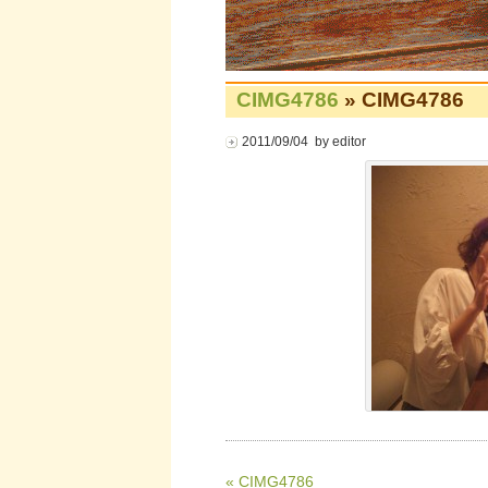
CIMG4786
» CIMG4786
2011/09/04 by editor
« CIMG4786