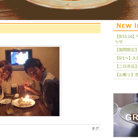
【8/13,
らせ
【期間限定】
【6/1〜】
【二日市店】
【お断り】
タグ: