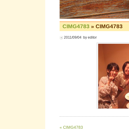
CIMG4783
» CIMG4783
2011/09/04 by editor
« CIMG4783