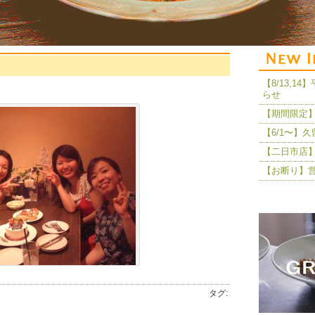
【8/13,
らせ
【期間限定】
【6/1〜】
【二日市店】
【お断り】
タグ: