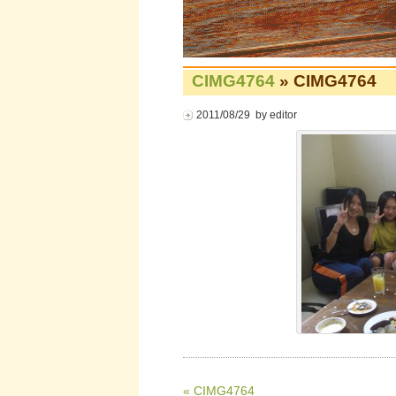
CIMG4764
» CIMG4764
2011/08/29 by editor
« CIMG4764