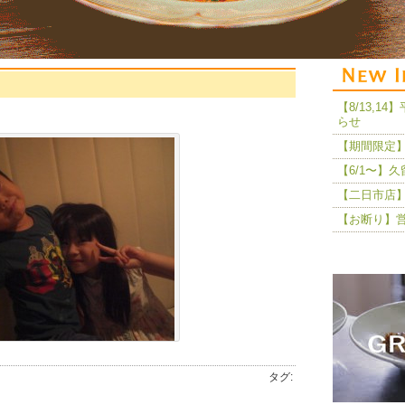
【8/13,
らせ
【期間限定】
【6/1〜】
【二日市店】
【お断り】
タグ: