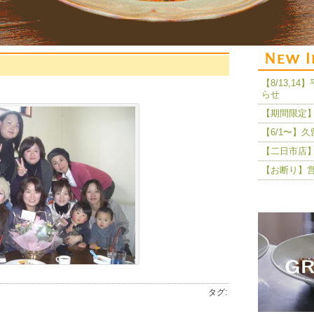
【8/13,
らせ
【期間限定】
【6/1〜】
【二日市店】
【お断り】
タグ: