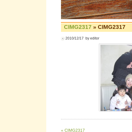
CIMG2317
» CIMG2317
2010/12/17 by editor
« CIMG2317