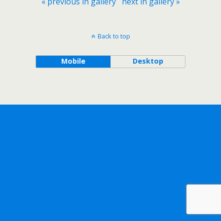
« previous in gallery
next in gallery »
Back to top
Mobile
Desktop