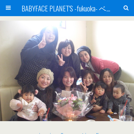
BABYFACE PLANET'S -fukuoka- ベビーフェイスプラネッツ 福岡(ベビフェ福岡)