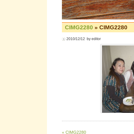
CIMG2280
» CIMG2280
2010/12/12 by editor
« CIMG2280