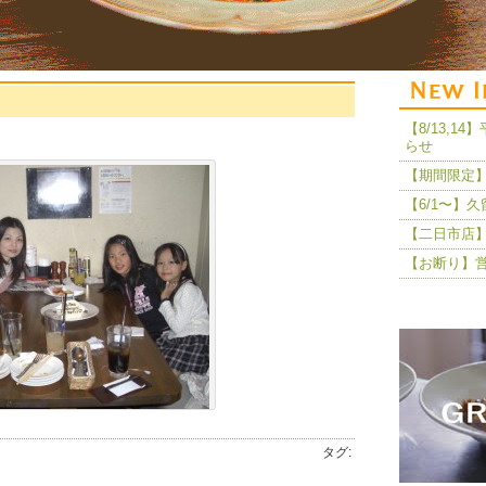
【8/13,
らせ
【期間限定】
【6/1〜】
【二日市店】
【お断り】
タグ: