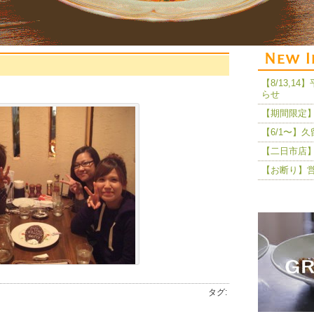
【8/13,
らせ
【期間限定】
【6/1〜】
【二日市店】
【お断り】
タグ: