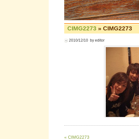
CIMG2273
» CIMG2273
2010/12/10 by editor
« CIMG2273