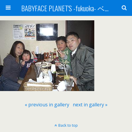
BABYFACE PLANET'S -fukuoka- ベビーフェイスプラネッツ 福岡(ベビフェ福岡)
« previous in gallery
next in gallery »
Back to top