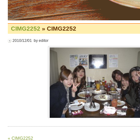
CIMG2252
» CIMG2252
2010/12/01 by editor
« CIMG2252