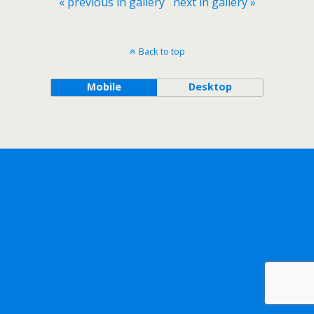
« previous in gallery
next in gallery »
Back to top
Mobile
Desktop