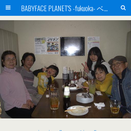
BABYFACE PLANET'S -fukuoka- ベビーフェイスプラネッツ 福岡(ベビフェ福岡)