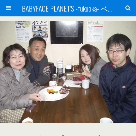
BABYFACE PLANET'S -fukuoka- ベビーフェイスプラネッツ 福岡(ベビフェ福岡)