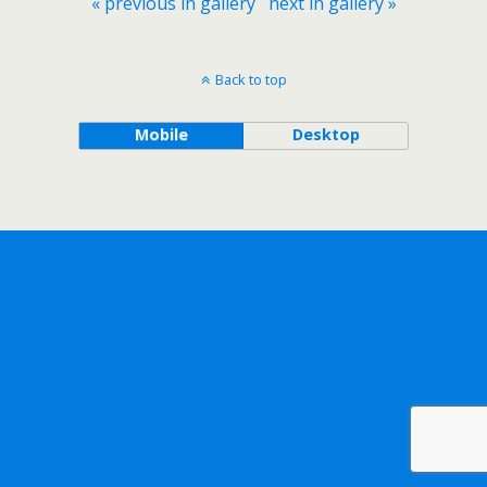
« previous in gallery
next in gallery »
Back to top
Mobile
Desktop