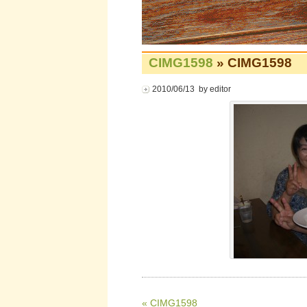
CIMG1598
» CIMG1598
2010/06/13 by editor
« CIMG1598