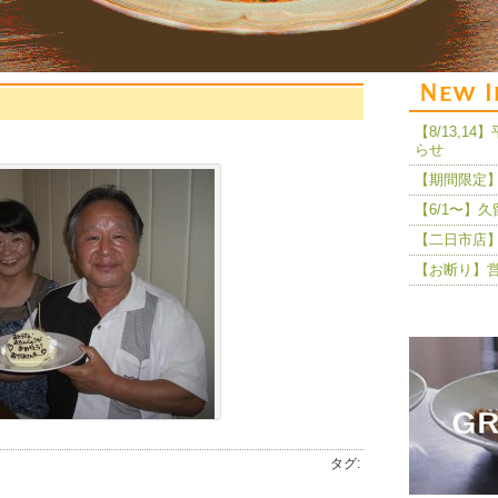
【8/13,
らせ
【期間限定】
【6/1〜】
【二日市店】
【お断り】
タグ: