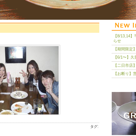
【8/13,
らせ
【期間限定】
【6/1〜】
【二日市店】
【お断り】
タグ: