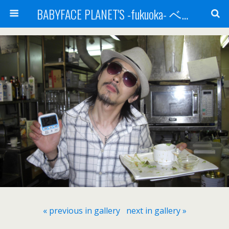
BABYFACE PLANET'S -fukuoka- ベビーフェイスプラネッツ 福岡(ベビフェ福岡)
« previous in gallery
next in gallery »