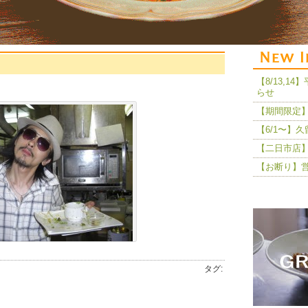
【8/13,
らせ
【期間限定】
【6/1〜】
【二日市店】
【お断り】
タグ: