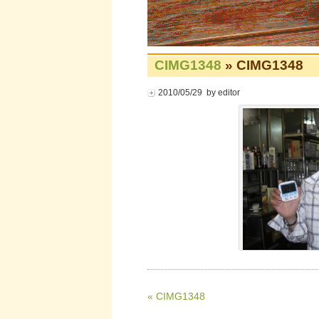
CIMG1348
» CIMG1348
2010/05/29 by editor
« CIMG1348