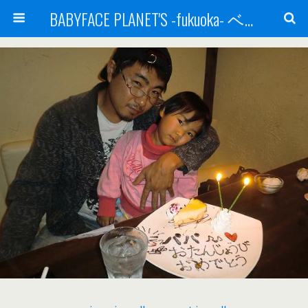
BABYFACE PLANET'S -fukuoka- ベビーフェイスプラネッツ 福岡(ベビフェ福岡)