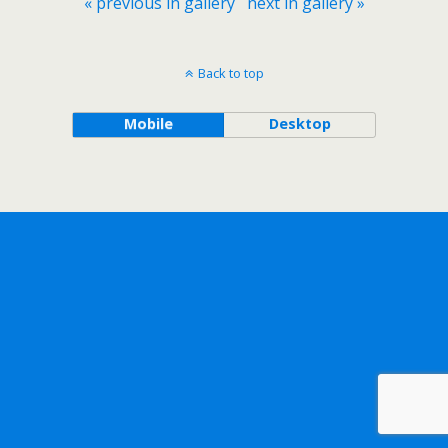
« previous in gallery
next in gallery »
Back to top
Mobile
Desktop