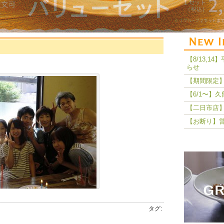
【8/13,
らせ
【期間限定】
【6/1〜】
【二日市店】
【お断り】
タグ: