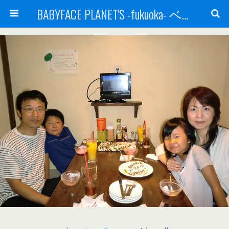
BABYFACE PLANET'S -fukuoka- ベビーフェイスプラネッツ 福岡(ベビフェ福岡)