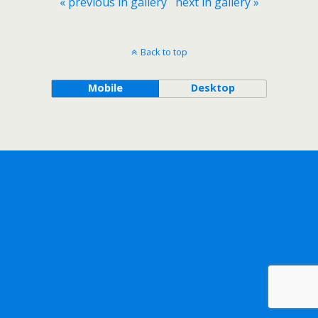
« previous in gallery
next in gallery »
Back to top
Mobile
Desktop