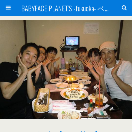
BABYFACE PLANET'S -fukuoka- ベビーフェイスプラネッツ 福岡(ベビフェ福岡)