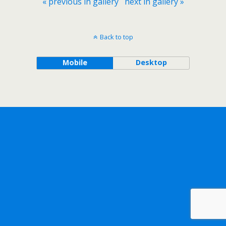
« previous in gallery
next in gallery »
Back to top
Mobile
Desktop