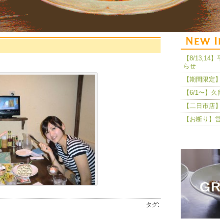
【8/13,
らせ
【期間限定】
【6/1〜】
【二日市店】
【お断り】
タグ: