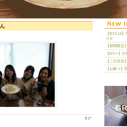
ゃん
【8/13,
らせ
【期間限定】
【6/1〜】
【二日市店】
【お断り】
タグ: