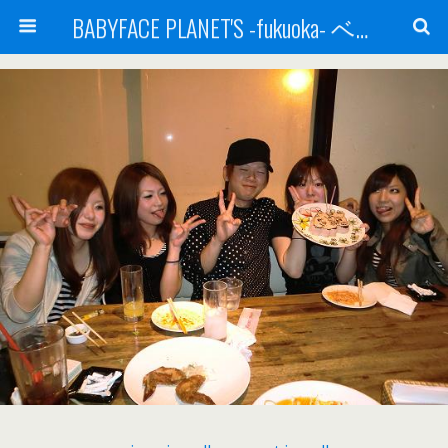
BABYFACE PLANET'S -fukuoka- ベビーフェイスプラネッツ 福岡(ベビフェ福岡)