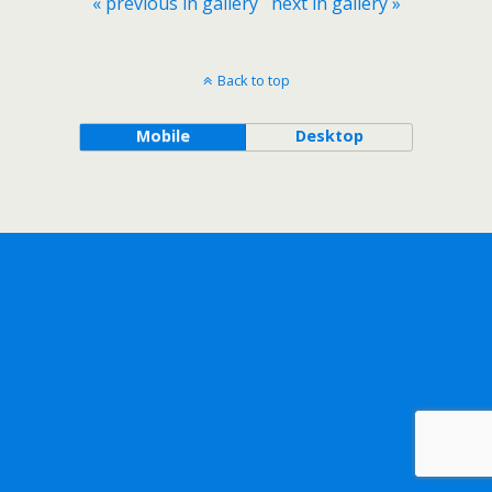
« previous in gallery
next in gallery »
Back to top
Mobile
Desktop