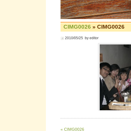
CIMG0026
» CIMG0026
2010/05/25 by editor
« CIMG0026