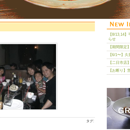
【8/13,
らせ
【期間限定】
【6/1〜】
【二日市店】
【お断り】
タグ: