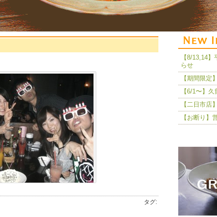
【8/13,
らせ
【期間限定】
【6/1〜】
【二日市店】
【お断り】
タグ: