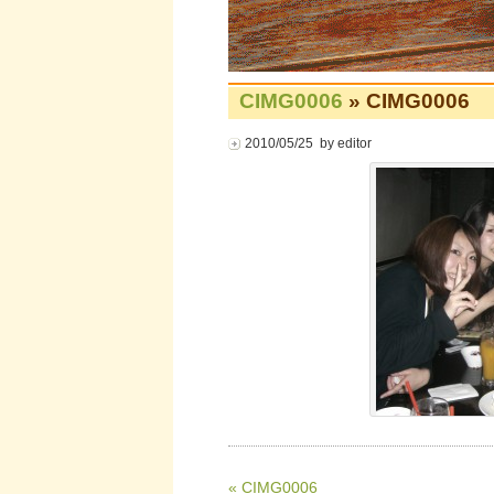
CIMG0006
» CIMG0006
2010/05/25 by editor
« CIMG0006