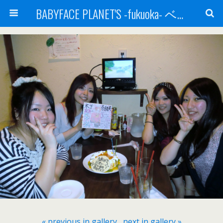
BABYFACE PLANET'S -fukuoka- ベビーフェイスプラネッツ 福岡(ベビフェ福岡)
« previous in gallery
next in gallery »