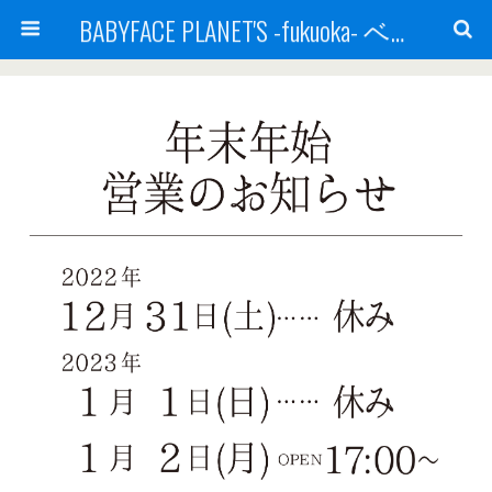
BABYFACE PLANET'S -fukuoka- ベビーフェイスプラネッツ 福岡(ベビフェ福岡)