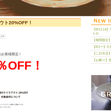
ト20%OFF！
【8/13,
らせ
【期間限定】
【6/1〜】
【二日市店】
お客様限定 /
【お断り】
％OFF！