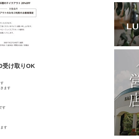
30受け取りOK
ます
だきます
です
ります