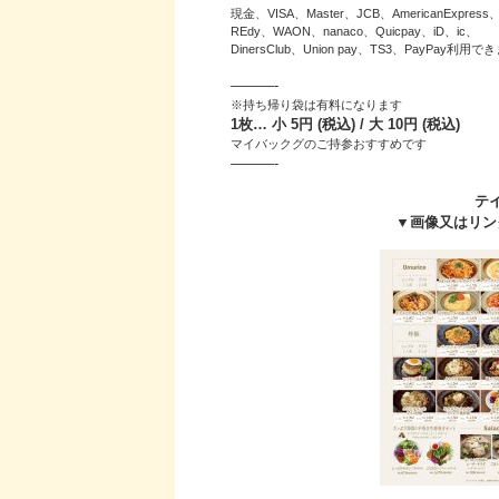
現金、VISA、Master、JCB、AmericanExpress
REdy、WAON、
nanaco、Quicpay、iD、ic、
DinersClub、Union pay、TS3、PayPay利用で
———-
※持ち帰り袋は有料になります
1枚… 小 5円 (税込) / 大 10円 (税込)
マイバックグのご持参おすすめです
———-
テ
▼画像又はリン