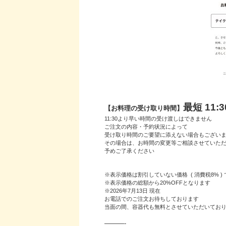
最短 11:
【お料理の受け取り時間】
11:30より早い時間の受け渡しはできません
ご注文の内容・予約状況によって
受け取り時間のご要望に添えない場合もござい
その場合は、お時間の変更等ご相談させていた
予めご了承ください
※表示価格は割引していない価格 ( 消費税8% ) 
※表示価格の総額から20%OFFとなります
※2026年7月13日 現在
お電話でのご注文お待ちしております
当面の間、容器代も無料とさせていただいてお
———-