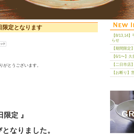
日限定となります
【8/13,
らせ
【期間限定】
【6/1〜】
【二日市店】
りがとうございます。
【お断り】
日限定 』
びとなりました。