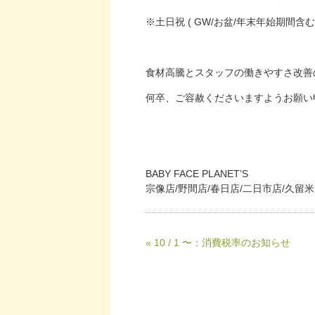
※土日祝 ( GW/お盆/年末年始期間含
食材高騰とスタッフの働きやすさ改善
何卒、ご容赦くださいますようお願い
BABY FACE PLANET’S
宗像店/野間店/春日店/二日市店/久留
« 10 / 1 〜：消費税率のお知らせ