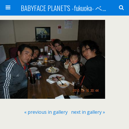
BABYFACE PLANET'S -fukuoka- ベビーフェイスプラネッツ 福岡(ベビフェ福岡)
« previous in gallery
next in gallery »