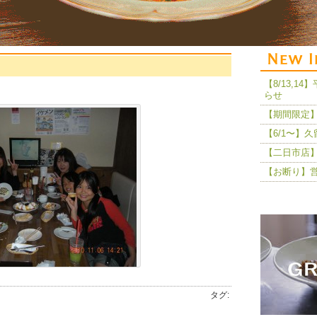
【8/13,
らせ
【期間限定】
【6/1〜】
【二日市店】
【お断り】
タグ: