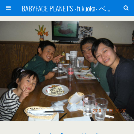
BABYFACE PLANET'S -fukuoka- ベビーフェイスプラネッツ 福岡(ベビフェ福岡)