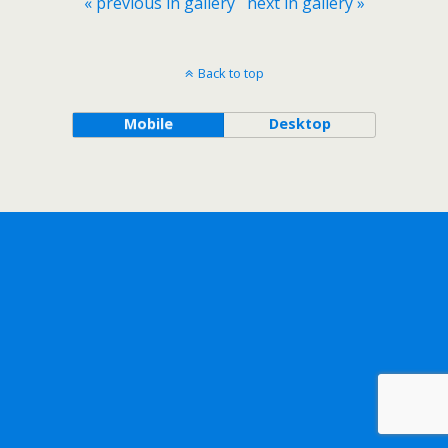
« previous in gallery
next in gallery »
Back to top
Mobile
Desktop