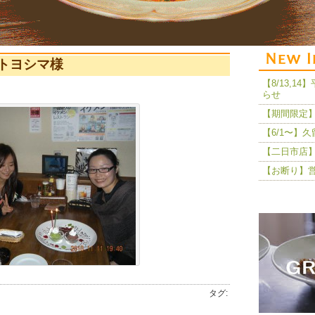
1 トヨシマ様
【8/13,
らせ
【期間限定】
【6/1〜】
【二日市店】
【お断り】
タグ: