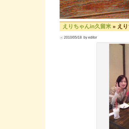
えりちゃんin久留米
» え
2010/05/18 by editor