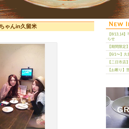
りちゃんin久留米
【8/13,
らせ
【期間限定】
【6/1〜】
【二日市店】
【お断り】