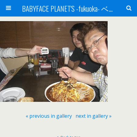
BABYFACE PLANET'S -fukuoka- ベビーフェイスプラネッツ 福岡(ベビフェ福岡)
« previous in gallery
next in gallery »