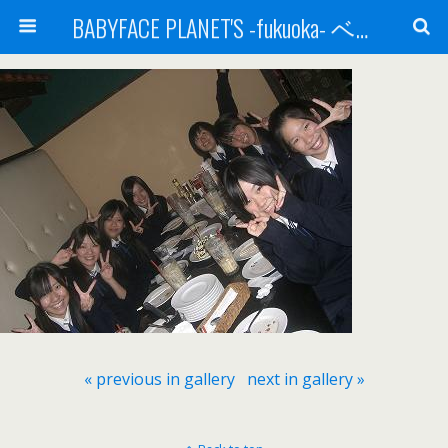
BABYFACE PLANET'S -fukuoka- ベビーフェイスプラネッツ 福岡(ベビフェ福岡)
« previous in gallery
next in gallery »