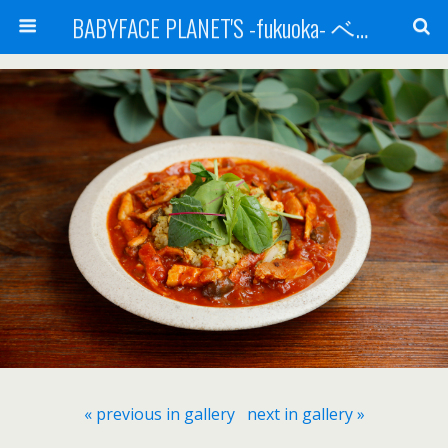
BABYFACE PLANET'S -fukuoka- ベビーフェイスプラネッツ 福岡(ベビフェ福岡)
« previous in gallery
next in gallery »